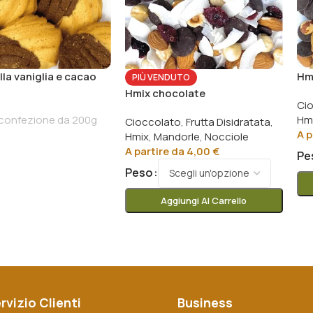
alla vaniglia e cacao
Hm
PIÙ VENDUTO
Hmix chocolate
Ci
confezione da 200g
Hm
Cioccolato
,
Frutta Disidratata
,
A p
Hmix
,
Mandorle
,
Nocciole
A partire da
4,00
€
Pe
Peso
Aggiungi Al Carrello
rvizio Clienti
Business