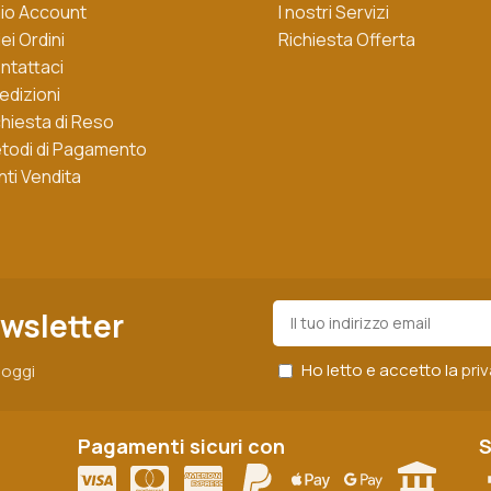
 mio Account
I nostri Servizi
iei Ordini
Richiesta Offerta
ntattaci
edizioni
chiesta di Reso
todi di Pagamento
nti Vendita
ewsletter
Ho letto e accetto la
pri
r oggi
Pagamenti sicuri con
S