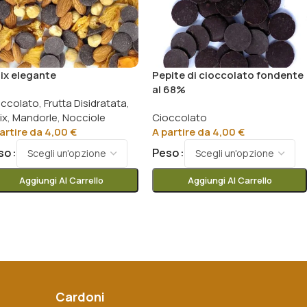
ix elegante
Pepite di cioccolato fondente
al 68%
occolato
,
Frutta Disidratata
,
ix
,
Mandorle
,
Nocciole
Cioccolato
artire da
4,00
€
A partire da
4,00
€
so
Peso
Aggiungi Al Carrello
Aggiungi Al Carrello
Cardoni