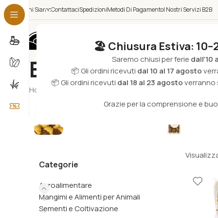
Chi Siamo
Contattaci
Spedizioni
Metodi Di Pagamento
I Nostri Servizi B2B
Categorie
🏖️ Chiusura Estiva: 10–
Saremo chiusi per ferie
dall'10 
Biscotti & Cioccol
📦 Gli ordini ricevuti
dal 10 al 17 agosto
verr
📦 Gli ordini ricevuti
dal 18 al 23 agosto
verranno s
Home
/
Agroalimentare
/
Biscotti & Cioccolato
Grazie per la comprensione e bu
Biscotti
Cioccola
Visualizza
Categorie
Agroalimentare
Mangimi e Alimenti per Animali
Sementi e Coltivazione