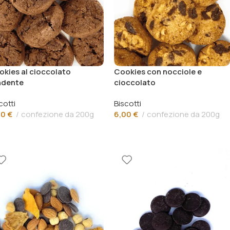
kies al cioccolato
Cookies con nocciole e
ndente
cioccolato
cotti
Biscotti
00
€
confezione da 200g
6,00
€
confezione da 200g