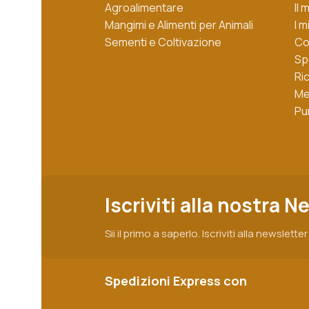
Agroalimentare
Il
Mangimi e Alimenti per Animali
I m
Sementi e Coltivazione
Co
Sp
Ri
Me
Pu
Iscriviti alla nostra N
Sii il primo a saperlo. Iscriviti alla newslette
Spedizioni Express con