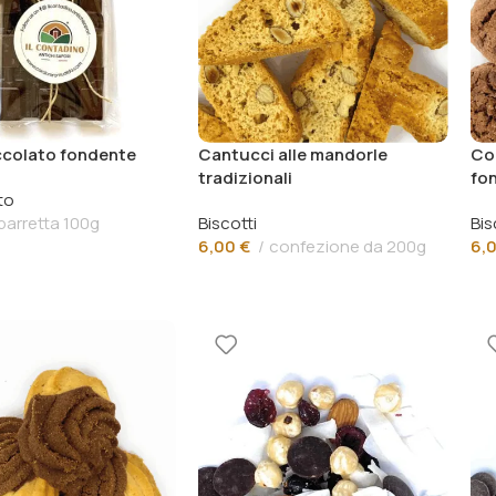
colato fondente
Cantucci alle mandorle
Coo
tradizionali
fo
to
barretta 100g
Biscotti
Bis
6,00
€
confezione da 200g
6,