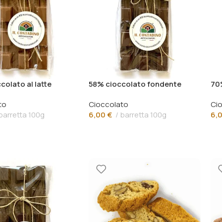
olato al latte
58% cioccolato fondente
70
to
Cioccolato
Ci
barretta 100g
6,00
€
barretta 100g
6,