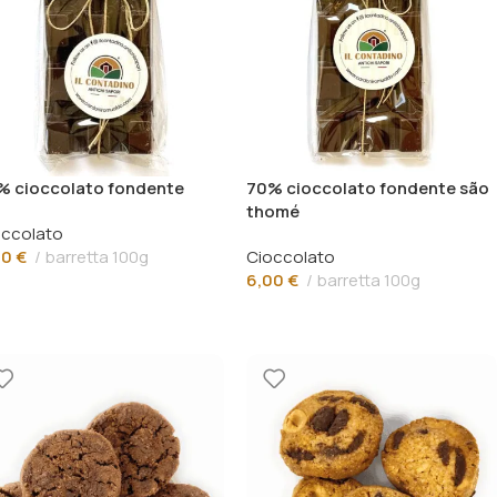
% cioccolato fondente
70% cioccolato fondente são
thomé
occolato
00
€
barretta 100g
Cioccolato
6,00
€
barretta 100g