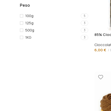
Peso
100g
5
125g
3
500g
3
85% Cioc
1KG
3
Cioccola
6,00
€