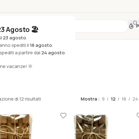
P
23 Agosto 🏖️
al 23 agosto
.
ato
anno spediti il
18 agosto
.
pediti a partire dal
24 agosto
.
one vacanze! 🌞
to
zione di 12 risultati
Mostra
9
12
18
24