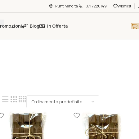
Punti Vendita
071 7220149
Wishlist
romozioni
Blog
In Offerta