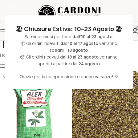
🏖️ Chiusura Estiva: 10–23 Agosto 🏖️
Saremo chiusi per ferie
dall'10 al 23 agosto
.
Trifogli
📦 Gli ordini ricevuti
dal 10 al 17 agosto
verranno
spediti il
18 agosto
.
Home
/
Sementi e Coltivazione
/
Sementi da Foraggio
/
Trifogli
📦 Gli ordini ricevuti
dal 18 al 23 agosto
verranno
spediti a partire dal
24 agosto
.
Filtri
Grazie per la comprensione e buone vacanze! 🌞