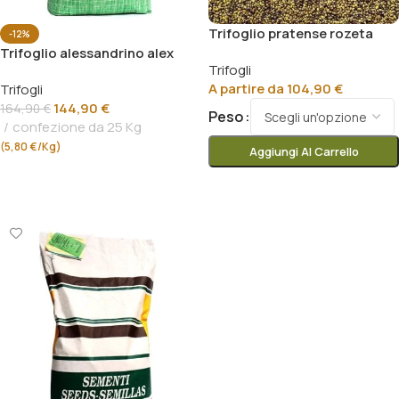
Trifoglio pratense rozeta
-12%
Trifoglio alessandrino alex
Trifogli
A partire da
104,90
€
Trifogli
144,90
€
164,90
€
Peso
confezione da 25 Kg
(5,80 €/Kg)
Aggiungi Al Carrello
Aggiungi Al Carrello
Scegli