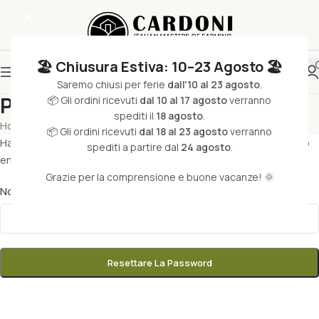
🏖️ Chiusura Estiva: 10–23 Agosto 🏖️
Saremo chiusi per ferie
dall'10 al 23 agosto
.
Password dimenticata
📦 Gli ordini ricevuti
dal 10 al 17 agosto
verranno
spediti il
18 agosto
.
Home
/
My account
📦 Gli ordini ricevuti
dal 18 al 23 agosto
verranno
Hai perso la password? Inserisci il tuo nome utente o l'indirizzo
spediti a partire dal
24 agosto
.
email. Riceverai tramite email un link per generarne una nuova.
Grazie per la comprensione e buone vacanze! 🌞
*
Nome utente o indirizzo email
Resettare La Password