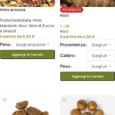
Hmix armonia
PIÙ VENDUTO
Noci
Frutta Disidratata
,
Hmix
,
Mandorle
,
Noci
,
Semi di Zucca
5.0
e Girasoli
Noci
A partire da
3,00
€
A partire da
4,00
€
Peso
Provenienza
Aggiungi Al Carrello
Calibro
Scegli
Peso
Aggiungi Al Carrello
Scegli