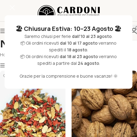
🏖️ Chiusura Estiva: 10–23 Agosto 🏖️
Saremo chiusi per ferie
dall'10 al 23 agosto
.
Noci
📦 Gli ordini ricevuti
dal 10 al 17 agosto
verranno
spediti il
18 agosto
.
Home
/
Agroalimentare
/
Frutta Secca & Disidratata
/
Noci
📦 Gli ordini ricevuti
dal 18 al 23 agosto
verranno
spediti a partire dal
24 agosto
.
Filtri
Grazie per la comprensione e buone vacanze! 🌞