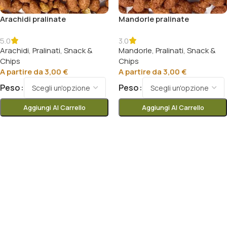
Arachidi pralinate
Mandorle pralinate
5.0
3.0
Arachidi
,
Pralinati
,
Snack &
Mandorle
,
Pralinati
,
Snack &
Chips
Chips
A partire da
3,00
€
A partire da
3,00
€
Peso
Peso
Aggiungi Al Carrello
Aggiungi Al Carrello
Scegli
Scegli