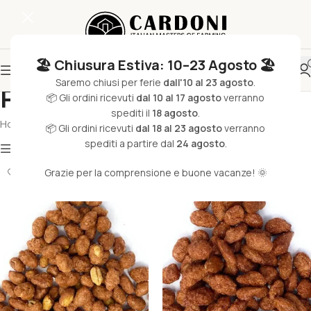
🏖️ Chiusura Estiva: 10–23 Agosto 🏖️
Saremo chiusi per ferie
dall'10 al 23 agosto
.
Pralinati
📦 Gli ordini ricevuti
dal 10 al 17 agosto
verranno
spediti il
18 agosto
.
Home
/
Agroalimentare
/
Frutta Secca & Disidratata
/
Pralinati
📦 Gli ordini ricevuti
dal 18 al 23 agosto
verranno
spediti a partire dal
24 agosto
.
Filtri
Grazie per la comprensione e buone vacanze! 🌞