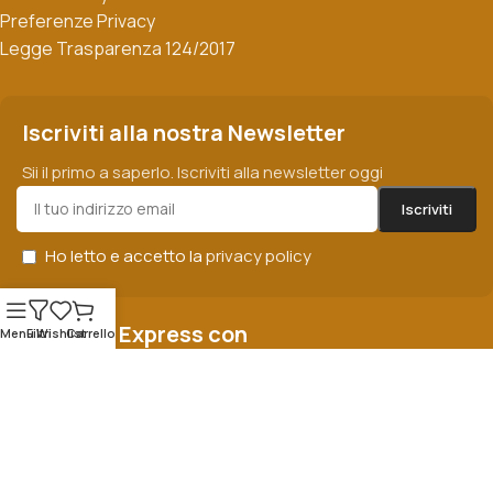
Preferenze Privacy
Legge Trasparenza 124/2017
Iscriviti alla nostra Newsletter
Sii il primo a saperlo. Iscriviti alla newsletter oggi
Ho letto e accetto la
privacy policy
Spedizioni Express con
Menu
Filtri
Wishlist
Carrello
Pagamenti sicuri con