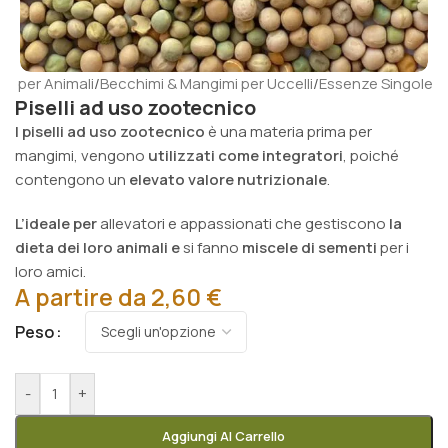
ti per Animali
/
Becchimi & Mangimi per Uccelli
/
Essenze Singole
Piselli ad uso zootecnico
I piselli ad uso zootecnico
è una materia prima per
mangimi, vengono
utilizzati come integratori
, poiché
contengono un
elevato valore nutrizionale
.
L’ideale per
allevatori e appassionati che gestiscono
la
dieta
dei loro animali
e
si fanno
miscele di sementi
per i
loro amici.
A partire da
2,60
€
Peso
-
+
Aggiungi Al Carrello