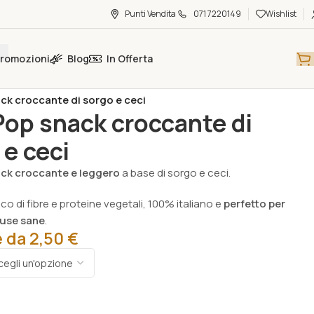
Punti Vendita
071 7220149
Wishlist
romozioni
Blog
In Offerta
limentare
/
Snack & Chips
/
k croccante di sorgo e ceci
op snack croccante di
 e ceci
ck croccante e leggero
a base di sorgo e ceci.
icco di fibre e proteine vegetali, 100% italiano e
perfetto per
ause sane
.
e da
2,50
€