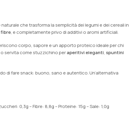
 naturale che trasforma la semplicità dei legumi e dei cereali in
 fibre
, e completamente privo di additivi o aromi artificiali.
feriscono corpo, sapore e un apporto proteico ideale per chi
a o servita come stuzzichino per
aperitivi eleganti
,
spuntini
 di fare snack: buono, sano e autentico. Un’alternativa
zuccheri: 0,3g – Fibre: 8,8g – Proteine: 15g – Sale: 1,0g