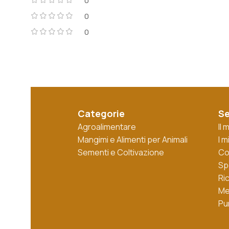
0
0
0
Categorie
Se
Agroalimentare
Il
Mangimi e Alimenti per Animali
I m
Sementi e Coltivazione
Co
Sp
Ri
Me
Pu