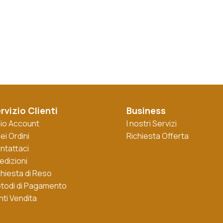
rvizio Clienti
Business
 mio Account
I nostri Servizi
iei Ordini
Richiesta Offerta
ntattaci
edizioni
chiesta di Reso
todi di Pagamento
nti Vendita