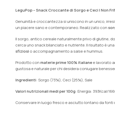
LeguPop – Snack Croccante di Sorgo e Ceci | Non Fri
Genuinità e croccantezza si uniscono in un unico, irresis
un piacere sano e contemporaneo. Realizzato con
sor
Il sorgo, antico cereale naturalmente privo di glutine,
cerca uno snack bilanciato e nutriente. Il risultato è un
sfiziosi
o accompagnamento a salse e hummus.
Prodotto con
materie prime 100% italiane
e lavorato a
gustosa e naturale per chi desidera coniugare benesser
Ingredienti
: Sorgo (73%), Ceci (25%), Sale
Valori nutrizionali medi per 100g
: Energia: 393Kcal/1668K
Conservare in luogo fresco e asciutto lontano da fonti d