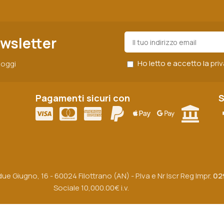
ewsletter
Ho letto e accetto la
pri
r oggi
Pagamenti sicuri con
S
ue Giugno, 16 - 60024 Filottrano (AN) - P.Iva e Nr Iscr Reg Impr.
02
Sociale 10,000.00€ i.v.