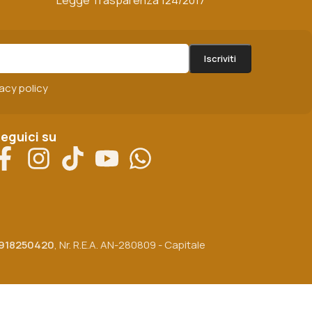
Legge Trasparenza 124/2017
vacy policy
eguici su
918250420
, Nr. R.E.A. AN-280809 - Capitale