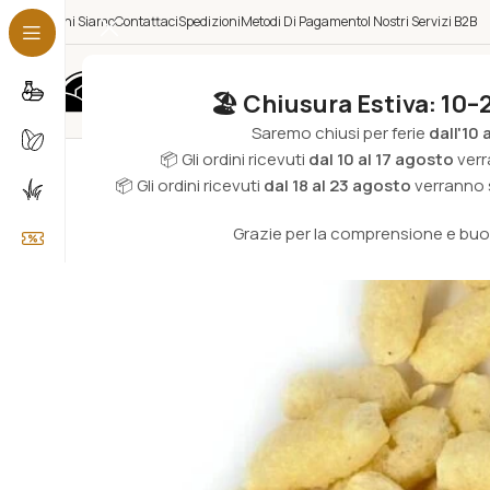
Chi Siamo
Contattaci
Spedizioni
Metodi Di Pagamento
I Nostri Servizi B2B
Categorie
🏖️ Chiusura Estiva: 10–
Saremo chiusi per ferie
dall'10 
📦 Gli ordini ricevuti
dal 10 al 17 agosto
verr
📦 Gli ordini ricevuti
dal 18 al 23 agosto
verranno s
Grazie per la comprensione e bu