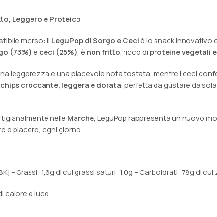
tto, Leggero e Proteico
tibile morso: il
LeguPop di Sorgo e Ceci
è lo snack innovativo e
go (73%)
e
ceci (25%)
, è
non fritto
, ricco di
proteine vegetali e
 dona leggerezza e una piacevole nota tostata, mentre i ceci con
a
chips croccante, leggera e dorata
, perfetta da gustare da sol
rtigianalmente nelle
Marche
, LeguPop rappresenta un nuovo modo
e e piacere, ogni giorno.
j – Grassi: 1,6g di cui grassi saturi: 1,0g – Carboidrati: 78g di cui 
i calore e luce.