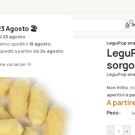
P
23 Agosto 🏖️
Home
/
Agroa
al 23 agosto
.
LeguPop snac
anno spediti il
18 agosto
.
LeguP
pediti a partire dal
24 agosto
.
sorgo
one vacanze! 🌞
LeguPop sna
Non fritto
, r
aperitivi e p
A partir
Peso
-
+