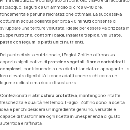
Prima dell’utilizzo è consigliato un controllo visivo e un accurato
risciacquo, seguiti da un ammollo di circa
8–10 ore
,
fondamentale per una reidratazione ottimale. La successiva
cottura in acqua bollente per circa
40 minuti
consente di
sviluppare una texture vellutata, ideale per essere valorizzata in
zuppe rustiche, contorni caldi, insalate tiepide, vellutate,
paste con legumi e piatti unici nutrienti
.
Dal punto di vista nutrizionale, i Fagioli Zolfino offrono un
apporto significativo di
proteine vegetali, fibre e carboidrati
complessi
, contribuendo a una dieta bilanciata e appagante. La
loro elevata digeribilità li rende adatti anche a chi cerca un
legume delicato ma ricco di sostanza.
Confezionati in
atmosfera protettiva
, mantengono intatte
freschezza e qualità nel tempo. I Fagioli Zolfino sono la scelta
ideale per chi desidera un ingrediente genuino, versatile e
capace di trasformare ogni ricetta in un’esperienza di gusto
autentica e raffinata.