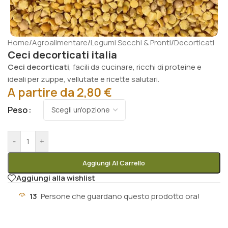
Home
/
Agroalimentare
/
Legumi Secchi & Pronti
/
Decorticati
Ceci decorticati italia
Ceci decorticati
, facili da cucinare, ricchi di proteine e
ideali per zuppe, vellutate e ricette salutari.
A partire da
2,80
€
Peso
-
+
Aggiungi Al Carrello
Aggiungi alla wishlist
13
Persone che guardano questo prodotto ora!