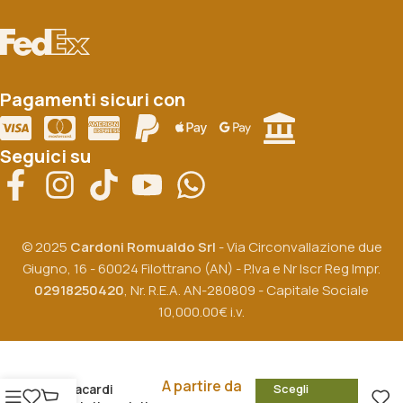
Pagamenti sicuri con
Seguici su
© 2025
Cardoni Romualdo Srl
- Via Circonvallazione due
Giugno, 16 - 60024 Filottrano (AN) - P.Iva e Nr Iscr Reg Impr.
02918250420
, Nr. R.E.A. AN-280809 - Capitale Sociale
10,000.00€ i.v.
A partire da
Anacardi
Scegli