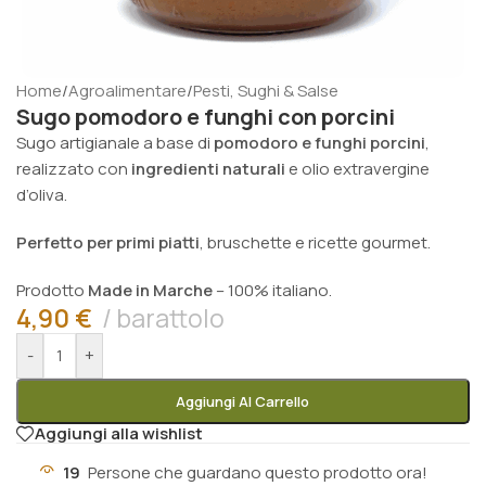
Home
/
Agroalimentare
/
Pesti, Sughi & Salse
Sugo pomodoro e funghi con porcini
Sugo artigianale a base di
pomodoro e funghi porcini
,
realizzato con
ingredienti naturali
e olio extravergine
d’oliva.
Perfetto per primi piatti
, bruschette e ricette gourmet.
Prodotto
Made in Marche
– 100% italiano.
4,90
€
barattolo
-
+
Aggiungi Al Carrello
Aggiungi alla wishlist
19
Persone che guardano questo prodotto ora!