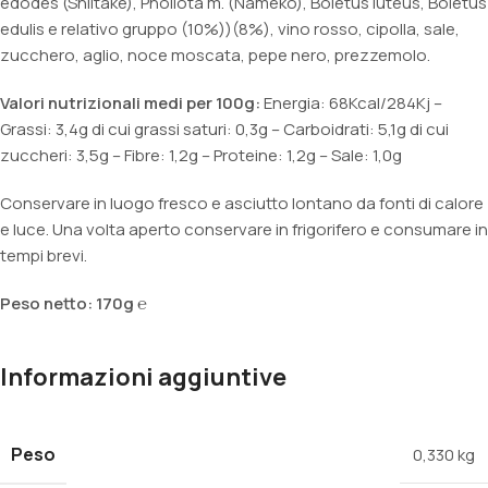
edodes (Shiitake), Pholiota m. (Nameko), Boletus luteus, Boletus
edulis e relativo gruppo (10%))(8%), vino rosso, cipolla, sale,
zucchero, aglio, noce moscata, pepe nero, prezzemolo.
Valori nutrizionali medi per 100g:
Energia: 68Kcal/284Kj –
Grassi: 3,4g di cui grassi saturi: 0,3g – Carboidrati: 5,1g di cui
zuccheri: 3,5g – Fibre: 1,2g – Proteine: 1,2g – Sale: 1,0g
Conservare in luogo fresco e asciutto lontano da fonti di calore
e luce. Una volta aperto conservare in frigorifero e consumare in
tempi brevi.
Peso netto: 170g ℮
Informazioni aggiuntive
Peso
0,330 kg