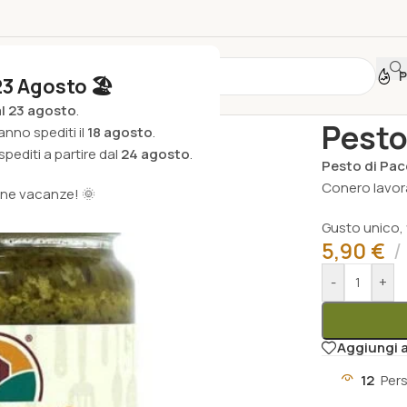
P
23 Agosto 🏖️
Home
/
Agroa
al 23 agosto
.
Pesto
anno spediti il
18 agosto
.
pediti a partire dal
24 agosto
.
Pesto di Pac
Conero lavor
one vacanze! 🌞
Gusto unico,
5,90
€
-
+
Aggiungi a
12
Per