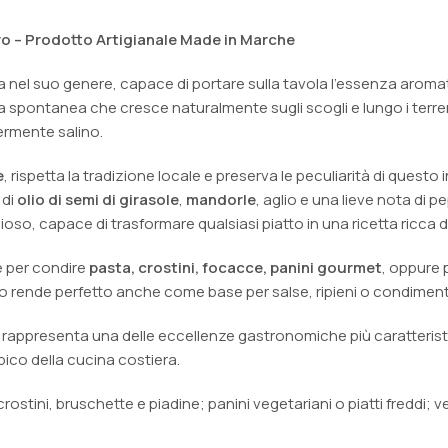
o – Prodotto Artigianale Made in Marche
ca nel suo genere, capace di portare sulla tavola l’essenza aroma
ta spontanea che cresce naturalmente sugli scogli e lungo i terre
ermente salino.
e
, rispetta la tradizione locale e preserva le peculiarità di quest
 di
olio di semi di girasole
,
mandorle
, aglio e una lieve nota di 
o, capace di trasformare qualsiasi piatto in una ricetta ricca di
e per condire
pasta, crostini, focacce, panini gourmet
, oppure
o rende perfetto anche come base per salse, ripieni o condimenti p
, rappresenta una delle eccellenze gastronomiche più caratteristi
ico della cucina costiera.
 crostini, bruschette e piadine; panini vegetariani o piatti freddi;