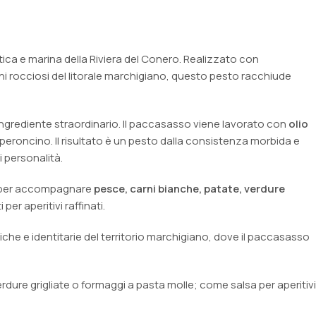
tica e marina della Riviera del Conero. Realizzato con
ni rocciosi del litorale marchigiano, questo pesto racchiude
o ingrediente straordinario. Il paccasasso viene lavorato con
olio
peperoncino. Il risultato è un pesto dalla consistenza morbida e
 personalità.
 per accompagnare
pesce, carni bianche, patate, verdure
er aperitivi raffinati.
che e identitarie del territorio marchigiano, dove il paccasasso
 verdure grigliate o formaggi a pasta molle; come salsa per aperitivi