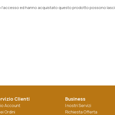
o l'accesso ed hanno acquistato questo prodotto possono lasci
rvizio Clienti
Business
 mio Account
I nostri Servizi
iei Ordini
Richiesta Offerta