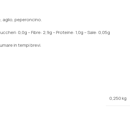
e, aglio, peperoncino.
zuccheri: 0,0g – Fibre: 2,9g – Proteine: 1,0g – Sale: 0,05g
umare in tempi brevi.
0,250 kg