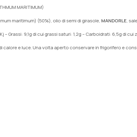
RITHMUM MARITIMUM)
hmum maritimum) (50%), olio di semi di girasole,
MANDORLE
, sal
– Grassi: 9,1g di cui grassi saturi: 1,2g – Carboidrati: 6,5g di cui 
i calore e luce. Una volta aperto conservare in frigorifero e cons