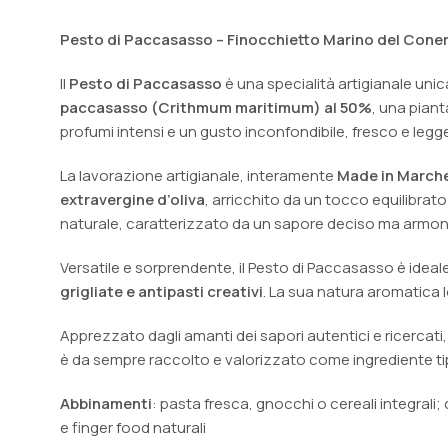
Pesto di Paccasasso – Finocchietto Marino del Coner
Il
Pesto di Paccasasso
è una specialità artigianale uni
paccasasso (Crithmum maritimum) al 50%
, una pian
profumi intensi e un gusto inconfondibile, fresco e legg
La lavorazione artigianale, interamente
Made in March
extravergine d’oliva
, arricchito da un tocco equilibrato
naturale, caratterizzato da un sapore deciso ma armonios
Versatile e sorprendente, il Pesto di Paccasasso è ideal
grigliate e antipasti creativi
. La sua natura aromatica l
Apprezzato dagli amanti dei sapori autentici e ricercati
è da sempre raccolto e valorizzato come ingrediente tip
Abbinamenti
: pasta fresca, gnocchi o cereali integrali;
e finger food naturali