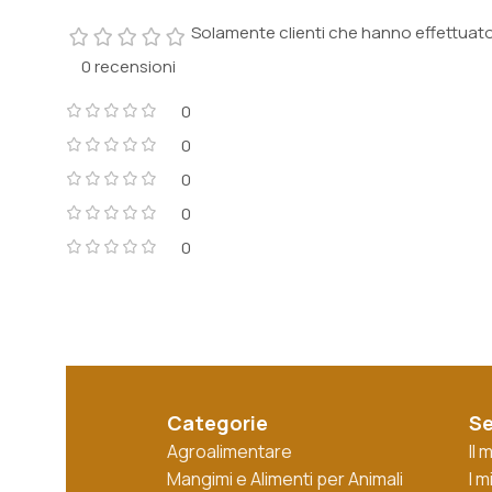
Solamente clienti che hanno effettuat
0 recensioni
0
0
0
0
0
Categorie
Se
Agroalimentare
Il
Mangimi e Alimenti per Animali
I m