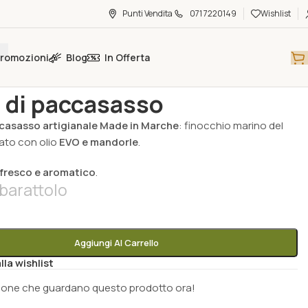
Punti Vendita
071 7220149
Wishlist
romozioni
Blog
In Offerta
limentare
/
Pesti, Sughi & Salse
/
Pesto di paccasasso
 di paccasasso
casasso artigianale Made in Marche
: finocchio marino del
ato con olio
EVO e mandorle
.
fresco e aromatico
.
barattolo
Aggiungi Al Carrello
lla wishlist
sone che guardano questo prodotto ora!