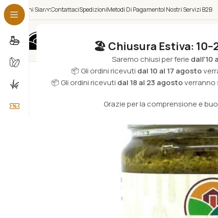
Chi Siamo
Contattaci
Spedizioni
Metodi Di Pagamento
I Nostri Servizi B2B
Categorie
🏖️ Chiusura Estiva: 10–
Saremo chiusi per ferie
dall'10 
📦 Gli ordini ricevuti
dal 10 al 17 agosto
verr
📦 Gli ordini ricevuti
dal 18 al 23 agosto
verranno s
Grazie per la comprensione e bu