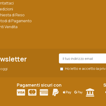
ntattaci
edizioni
chiesta di Reso
todi di Pagamento
nti Vendita
ewsletter
Ho letto e accetto la
pri
r oggi
Pagamenti sicuri con
S