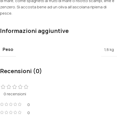
di mare, come spaghetti ai frutti di mare o risotto scampi, lime e
zenzero. Si accosta bene ad un oliva all’ascolana ripiena di
pesce.
Informazioni aggiuntive
Peso
1,8 kg
Recensioni (0)
0 recensioni
0
0